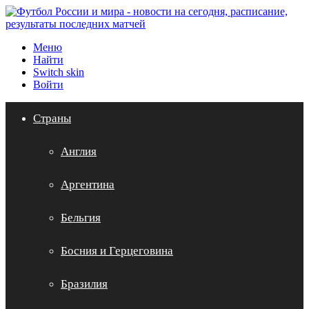
Меню
Найти
Switch skin
Войти
Страны
Англия
Аргентина
Бельгия
Босния и Герцеговина
Бразилия