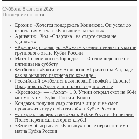
Суббота, 8 августа 2026
Последние новости
Ерохин: «Хочется поддержать Кондакова. Он уехал до
окончания матча с «Балтикой» на скорой»
Аршавин: «Ход «Спартака» на старте сезона не
удивляет»
«Краснодар» обыграл «Ахмат» в серии пенальти в матче
группового этапа Кубка России
Матч Первой лиги «Торпедо» — «Сочи» перенесен с
пятницы на субботу
Футболист «Балтики» Андерсон: «Приятно за Андраде
как за бывшего партнера по команде»
Российский футболист взял первый трофей в Европе!
Праздновать Арсену пришлось в одиночестве
«Краснодар» — «Ахмат» 1:0. Уткин открыл счет на 66‑й
минуте матча Кубка России. Видео
Кондаков получил удар локтем в лицо и не смог
продолжить игру с «Балтикой» в Кубке России
«Спартак» мощно стартовал в Кубке России. 16-летний
Полех переписал историю клуба!
«Зенит» обыгрывает «Балтику» после первого тайма
матча Кубка России