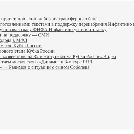
 приостановлении действия трансферного бана»
дготовленными текстами в поддержку переизбрания Инфантин
гу призвал главу ФИФА Инфантино уйти в отставку
ен на поддержку — СМИ
подряд в МФЛ
 матче Кубка России
пового этапа Кубка России
хозяев поля на 85‑й минуте матча Кубка России. Видео
атчем московского «Динамо» в 3‑м туре РПЛ
я» — Радимов о ситуации с сыном Соболева