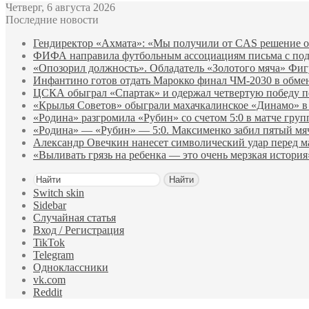
Четверг, 6 августа 2026
Последние новости
Гендиректор «Ахмата»: «Мы получили от CAS решение о
ФИФА направила футбольным ассоциациям письма с по
«Опозорил должность». Обладатель «Золотого мяча» Фи
Инфантино готов отдать Марокко финал ЧМ‑2030 в обм
ЦСКА обыграл «Спартак» и одержал четвертую победу 
«Крылья Советов» обыграли махачкалинское «Динамо» в
«Родина» разгромила «Рубин» со счетом 5:0 в матче груп
«Родина» — «Рубин» — 5:0. Максименко забил пятый мяч 
Александр Овечкин нанесет символический удар перед м
«Выливать грязь на ребенка — это очень мерзкая истори
Найти
Switch skin
Sidebar
Случайная статья
Вход / Регистрация
TikTok
Telegram
Одноклассники
vk.com
Reddit