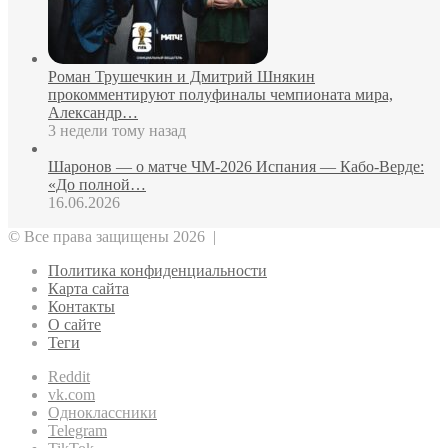
Роман Трушечкин и Дмитрий Шнякин
прокомментируют полуфиналы чемпионата мира,
Александр…
3 недели тому назад
Шаронов — о матче ЧМ‑2026 Испания — Кабо‑Верде:
«До полной…
16.06.2026
© Все права защищены 2026 |
Политика конфиденциальности
Карта сайта
Контакты
О сайте
Теги
Reddit
vk.com
Одноклассники
Telegram