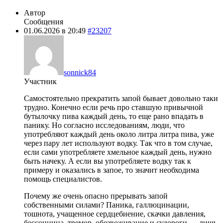
Автор
Сообщения
01.06.2026 в 20:49
#23207
sonnick84
Участник
Самостоятельно прекратить запой бывает довольно таки
трудно. Конечно если речь про ставшую привычной
бутылочку пива каждый день, то еще рано впадать в
панику. Но согласно исследованиям, люди, что
употребляют каждый день около литра литра пива, уже
через пару лет используют водку. Так что в том случае,
если сами употребляете хмельное каждый день, нужно
быть начеку. А если вы употребляете водку так к
примеру и оказались в запое, то значит необходима
помощь специалистов.
Почему же очень опасно прерывать запой
собственными силами? Паника, галлюцинации,
тошнота, учащенное сердцебиение, скачки давления,
бессонница, тремор, обезвоживание и судороги — лишь