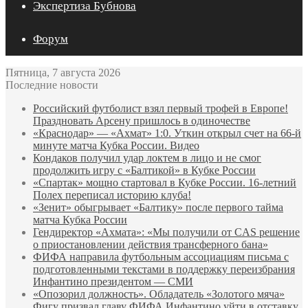
Экспертиза Бубнова
Форум
Пятница, 7 августа 2026
Последние новости
Российский футболист взял первый трофей в Европе!
Праздновать Арсену пришлось в одиночестве
«Краснодар» — «Ахмат» 1:0. Уткин открыл счет на 66‑й
минуте матча Кубка России. Видео
Кондаков получил удар локтем в лицо и не смог
продолжить игру с «Балтикой» в Кубке России
«Спартак» мощно стартовал в Кубке России. 16-летний
Полех переписал историю клуба!
«Зенит» обыгрывает «Балтику» после первого тайма
матча Кубка России
Гендиректор «Ахмата»: «Мы получили от CAS решение
о приостановлении действия трансферного бана»
ФИФА направила футбольным ассоциациям письма с
подготовленными текстами в поддержку переизбрания
Инфантино президентом — СМИ
«Опозорил должность». Обладатель «Золотого мяча»
Фигу призвал главу ФИФА Инфантино уйти в отставку