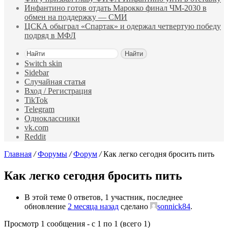
Инфантино готов отдать Марокко финал ЧМ‑2030 в
обмен на поддержку — СМИ
ЦСКА обыграл «Спартак» и одержал четвертую победу
подряд в МФЛ
Найти
Switch skin
Sidebar
Случайная статья
Вход / Регистрация
TikTok
Telegram
Одноклассники
vk.com
Reddit
Главная
/
Форумы
/
Форум
/
Как легко сегодня бросить пить
Как легко сегодня бросить пить
В этой теме 0 ответов, 1 участник, последнее
обновление
2 месяца назад
сделано
sonnick84
.
Просмотр 1 сообщения - с 1 по 1 (всего 1)