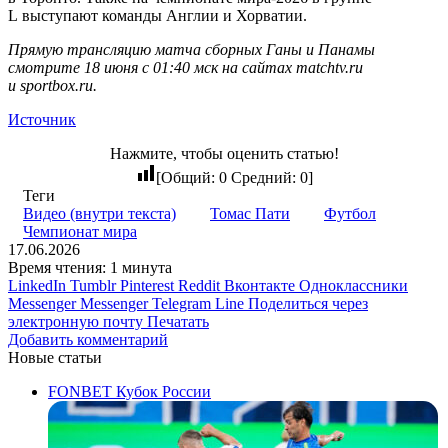
L выступают команды Англии и Хорватии.
Прямую трансляцию матча сборных Ганы и Панамы
смотрите 18 июня c 01:40 мск на сайтах matchtv.ru
и sportbox.ru.
Источник
Нажмите, чтобы оценить статью!
[Общий:
0
Средний:
0
]
Теги
Видео (внутри текста)
Томас Пати
Футбол
Чемпионат мира
17.06.2026
Время чтения: 1 минута
LinkedIn
Tumblr
Pinterest
Reddit
Вконтакте
Одноклассники
Messenger
Messenger
Telegram
Line
Поделиться через
электронную почту
Печатать
Добавить комментарий
Новые статьи
FONBET Кубок России