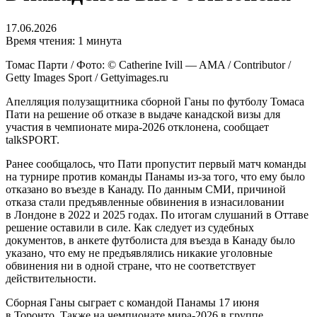
17.06.2026
Время чтения: 1 минута
Томас Парти / Фото: © Catherine Ivill — AMA / Contributor /
Getty Images Sport / Gettyimages.ru
Апелляция полузащитника сборной Ганы по футболу Томаса
Пати на решение об отказе в выдаче канадской визы для
участия в чемпионате мира‑2026 отклонена, сообщает
talkSPORT.
Ранее сообщалось, что Пати пропустит первый матч команды
на турнире против команды Панамы из‑за того, что ему было
отказано во въезде в Канаду. По данным СМИ, причиной
отказа стали предъявленные обвинения в изнасиловании
в Лондоне в 2022 и 2025 годах. По итогам слушаний в Оттаве
решение оставили в силе. Как следует из судебных
документов, в анкете футболиста для въезда в Канаду было
указано, что ему не предъявлялись никакие уголовные
обвинения ни в одной стране, что не соответствует
действительности.
Сборная Ганы сыграет с командой Панамы 17 июня
в Торонто. Также на чемпионате мира‑2026 в группе