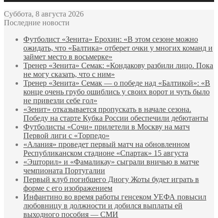
Суббота, 8 августа 2026
Последние новости
Футболист «Зенита» Ерохин: «В этом сезоне можно
ожидать, что «Балтика» отберет очки у многих команд и
займет место в восьмерке»
Тренер «Зенита» Семак: «Кондакову разбили лицо. Пока
не могу сказать, что с ним»
Тренер «Зенита» Семак — о победе над «Балтикой»: «В
конце очень грубо ошиблись у своих ворот и чуть было
не привезли себе гол»
«Зенит» отказывается пропускать в начале сезона.
Победу на старте Кубка России обеспечили дебютанты
Футболисты «Сочи» прилетели в Москву на матч
Первой лиги с «Торпедо»
«Алания» проведет первый матч на обновленном
Республиканском стадионе «Спартак» 15 августа
«Эшторил» и «Фамаликау» сыграли вничью в матче
чемпионата Португалии
Первый клуб погибшего Диогу Жоты будет играть в
форме с его изображением
Инфантино во время работы генсеком УЕФА повысил
любовницу в должности и добился выплаты ей
выходного пособия — СМИ