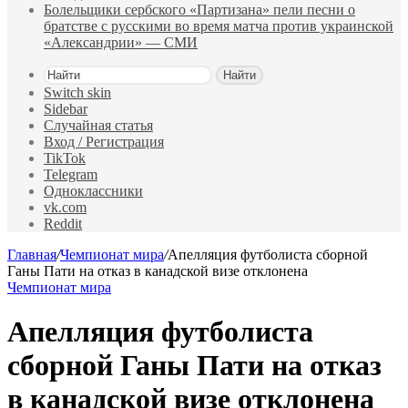
Болельщики сербского «Партизана» пели песни о
братстве с русскими во время матча против украинской
«Александрии» — СМИ
Найти
Switch skin
Sidebar
Случайная статья
Вход / Регистрация
TikTok
Telegram
Одноклассники
vk.com
Reddit
Главная
/
Чемпионат мира
/
Апелляция футболиста сборной
Ганы Пати на отказ в канадской визе отклонена
Чемпионат мира
Апелляция футболиста
сборной Ганы Пати на отказ
в канадской визе отклонена