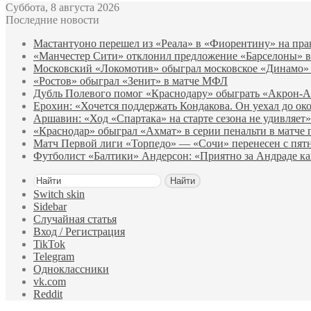
Суббота, 8 августа 2026
Последние новости
Мастантуоно перешел из «Реала» в «Фиорентину» на пра
«Манчестер Сити» отклонил предложение «Барселоны» в
Московский «Локомотив» обыграл московское «Динамо»
«Ростов» обыграл «Зенит» в матче МФЛ
Дубль Полевого помог «Краснодару» обыграть «Акрон‑
Ерохин: «Хочется поддержать Кондакова. Он уехал до ок
Аршавин: «Ход «Спартака» на старте сезона не удивляет»
«Краснодар» обыграл «Ахмат» в серии пенальти в матче 
Матч Первой лиги «Торпедо» — «Сочи» перенесен с пят
Футболист «Балтики» Андерсон: «Приятно за Андраде ка
Найти
Switch skin
Sidebar
Случайная статья
Вход / Регистрация
TikTok
Telegram
Одноклассники
vk.com
Reddit