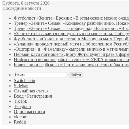
Суббота, 8 августа 2026
Последние новости
Футболист «Зенита» Ерохин: «В этом сезоне можно ожидат
Тренер «Зенита» Семак: «Кондакову разбили лицо. Пока н
Тренер «Зенита» Семак — о победе над «Балтикой»: «В ко
«Зенит» отказывается пропускать в начале сезона. Побед
Футболисты «Сочи» прилетели в Москву на матч Первой 
«Алания» проведет первый матч на обновленном Республ
«Эшторил» и «Фамаликау» сыграли вничью в матче чемп
Первый клуб погибшего Диогу Жоты будет играть в форм
Инфантино во время работы генсеком УЕФА повысил лю
Болельщики сербского «Партизана» пели песни о братст
Найти
Switch skin
Sidebar
Случайная статья
Вход / Регистрация
TikTok
Telegram
Одноклассники
vk.com
Reddit