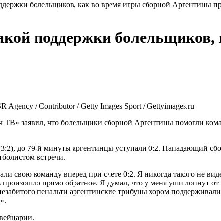
оддержки болельщиков, как во время игры сборной Аргентины п
такой поддержки болельщиков, 
ency / Contributor / Getty Images Sport / Gettyimages.ru
ч ТВ» заявил, что болельщики сборной Аргентины помогли кома
3:2), до 79‑й минуты аргентинцы уступали 0:2. Нападающий сб
тболистом встречи.
и свою команду вперед при счете 0:2. Я никогда такого не вид
ь произошло прямо обратное. Я думал, что у меня уши лопнут о
е незабитого пенальти аргентинские трибуны хором поддерживал
».
вейцарии.