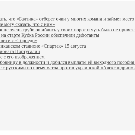
ь, что «Балтика» отберет очки у многих команд и займет место
е могу сказать, что с ним»
нце очень грубо ошиблись у своих ворот и чуть было не привезл
у на старте Кубка России обеспечили дебютанты
лиги с «Торпедо»
иканском стадионе «Спартак» 15 августа
ионата Португалии
е с его изображением
бовницу в должности и добился выплаты ей выходного пособ
ве с русскими во время матча против украинской «Александри