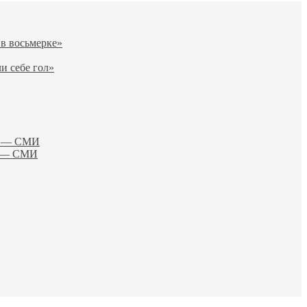
 в восьмерке»
и себе гол»
ия — СМИ
и» — СМИ