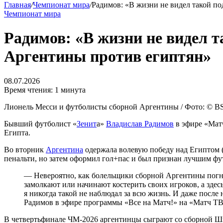
Главная
/
Чемпионат мира
/
Радимов: «В жизни не видел такой п
Чемпионат мира
Радимов: «В жизни не видел 
Аргентины против египтян»
08.07.2026
Время чтения: 1 минута
Лионель Месси и футболисты сборной Аргентины / Фото: © BSR Ag
Бывший футболист «
Зенит
а»
Владислав Радимов
в эфире «Мат
Египта.
Во вторник
Аргентина
одержала волевую победу над Египтом (
пенальти, но затем оформил гол+пас и был признан лучшим фу
— Невероятно, как болельщики сборной Аргентины погнал
замолкают или начинают костерить своих игроков, а здес
я никогда такой не наблюдал за всю жизнь. И даже посл
Радимов в эфире программы «Все на Матч!» на «Матч ТВ
В четвертьфинале ЧМ‑2026 аргентинцы сыграют со сборной Ш