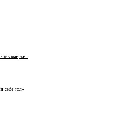
 в восьмерке»
и себе гол»