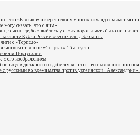
ь, что «Балтика» отберет очки у многих команд и займет место
е могу сказать, что с ним»
нце очень грубо ошиблись у своих ворот и чуть было не привезл
у на старте Кубка России обеспечили дебютанты
лиги с «Торпедо»
иканском стадионе «Спартак» 15 августа
ионата Португалии
е с его изображением
бовницу в должности и добился выплаты ей выходного пособ
ве с русскими во время матча против украинской «Александри