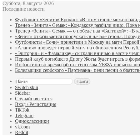
Суббота, 8 августа 2026
Последние новости
Футболист «Зенита» Ерохин: «В этом сезоне можно ожидат
Тренер «Зенита» Семак: «Кондакову разбили лицо. Пока н
Тренер «Зенита» Семак — о победе над «Балтикой»: «В ко
«Зенит» отказывается пропускать в начале сезона. Побед
Футболисты «Сочи» прилетели в Москву на матч Первой 
«Алания» проведет первый матч на обновленном Республ
«Эшторил» и «Фамаликау» сыграли вничью в матче чемп
Первый клуб погибшего Диогу Жоты будет играть в форм
Инфантино во время работы генсеком УЕФА повысил лю
Болельщики сербского «Партизана» пели песни о братст
Найти
Switch skin
Sidebar
Случайная статья
Вход / Регистрация
TikTok
Telegram
Одноклассники
vk.com
Reddit