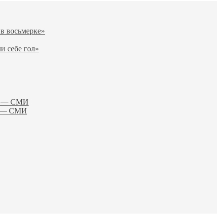
 в восьмерке»
и себе гол»
ия — СМИ
и» — СМИ