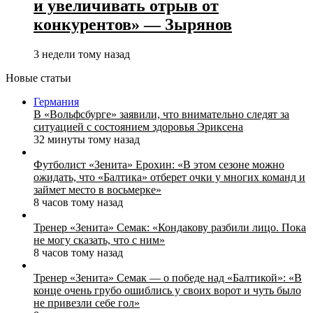
и увеличивать отрыв от
конкурентов» — Зырянов
3 недели тому назад
Новые статьи
Германия
В «Вольфсбурге» заявили, что внимательно следят за
ситуацией с состоянием здоровья Эриксена
32 минуты тому назад
Футболист «Зенита» Ерохин: «В этом сезоне можно
ожидать, что «Балтика» отберет очки у многих команд и
займет место в восьмерке»
8 часов тому назад
Тренер «Зенита» Семак: «Кондакову разбили лицо. Пока
не могу сказать, что с ним»
8 часов тому назад
Тренер «Зенита» Семак — о победе над «Балтикой»: «В
конце очень грубо ошиблись у своих ворот и чуть было
не привезли себе гол»