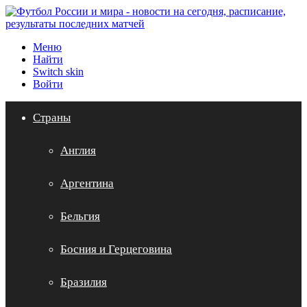
Меню
Найти
Switch skin
Войти
Страны
Англия
Аргентина
Бельгия
Босния и Герцеговина
Бразилия