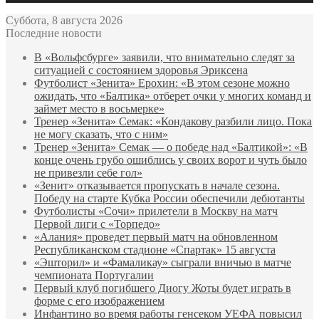
Суббота, 8 августа 2026
Последние новости
В «Вольфсбурге» заявили, что внимательно следят за
ситуацией с состоянием здоровья Эриксена
Футболист «Зенита» Ерохин: «В этом сезоне можно
ожидать, что «Балтика» отберет очки у многих команд и
займет место в восьмерке»
Тренер «Зенита» Семак: «Кондакову разбили лицо. Пока
не могу сказать, что с ним»
Тренер «Зенита» Семак — о победе над «Балтикой»: «В
конце очень грубо ошиблись у своих ворот и чуть было
не привезли себе гол»
«Зенит» отказывается пропускать в начале сезона.
Победу на старте Кубка России обеспечили дебютанты
Футболисты «Сочи» прилетели в Москву на матч
Первой лиги с «Торпедо»
«Алания» проведет первый матч на обновленном
Республиканском стадионе «Спартак» 15 августа
«Эшторил» и «Фамаликау» сыграли вничью в матче
чемпионата Португалии
Первый клуб погибшего Диогу Жоты будет играть в
форме с его изображением
Инфантино во время работы генсеком УЕФА повысил