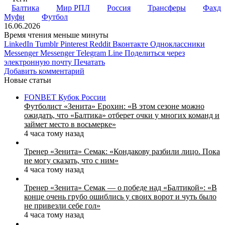
Балтика
Мир РПЛ
Россия
Трансферы
Фахд
Муфи
Футбол
16.06.2026
Время чтения меньше минуты
LinkedIn
Tumblr
Pinterest
Reddit
Вконтакте
Одноклассники
Messenger
Messenger
Telegram
Line
Поделиться через
электронную почту
Печатать
Добавить комментарий
Новые статьи
FONBET Кубок России
Футболист «Зенита» Ерохин: «В этом сезоне можно
ожидать, что «Балтика» отберет очки у многих команд и
займет место в восьмерке»
4 часа тому назад
Тренер «Зенита» Семак: «Кондакову разбили лицо. Пока
не могу сказать, что с ним»
4 часа тому назад
Тренер «Зенита» Семак — о победе над «Балтикой»: «В
конце очень грубо ошиблись у своих ворот и чуть было
не привезли себе гол»
4 часа тому назад