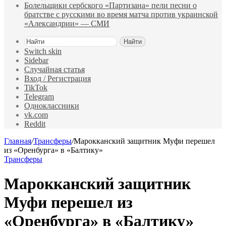
Болельщики сербского «Партизана» пели песни о
братстве с русскими во время матча против украинской
«Александрии» — СМИ
Найти
Switch skin
Sidebar
Случайная статья
Вход / Регистрация
TikTok
Telegram
Одноклассники
vk.com
Reddit
Главная
/
Трансферы
/
Марокканский защитник Муфи перешел
из «Оренбурга» в «Балтику»
Трансферы
Марокканский защитник
Муфи перешел из
«Оренбурга» в «Балтику»