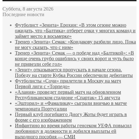
Суббота, 8 августа 2026
Последние новости
Футболист «Зенита» Ерохин: «В этом сезоне можно
ожидать, что «Балтика» отберет очки у многих команд и
займет место в восьмерке»
Тренер «Зенита» Семак: «Кондакову разбили лицо. Пока
не могу сказать, что с ним»
Тренер «Зенита» Семак — о победе над «Балтикой»: «В
конце очень грубо ошиблись у своих ворот и чуть было
не привезли себе гол»
«Зенит» отказывается пропускать в начале сезона.
Победу на старте Кубка России обеспечили дебютанты
Футболисты «Сочи» прилетели в Москву на матч
Первой лиги с «Торпедо»
«Алания» проведет первый матч на обновленном
Республиканском стадионе «Спартак» 15 августа
«Эшторил» и «Фамаликау» сыграли вничью в матче
чемпионата Португалии
Первый клуб погибшего Диогу Жоты будет играть в
форме с его изображением
Инфантино во время работы генсеком УЕФА повысил
любовницу в должности и добился выплаты ей
выходного пособия — СМИ