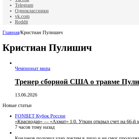
Telegram
Одноклассники
vk.com
Reddit
Главная
/
Кристиан Пулишич
Кристиан Пулишич
Чемпионат мира
Тренер сборной США о травме Пулиш
13.06.2026
Новые статьи
FONBET Кубок России
«Краснодар» — «Ахмат» 1:0. Уткин открыл счет на 66‑й 
7 часов тому назад
Кондаков получил удар локтем в лицо и не смог продолж