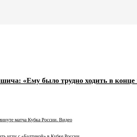
ича: «Ему было трудно ходить в конце 
минуте матча Кубка России. Видео
ить игру с «Балтикой» в Кубке России