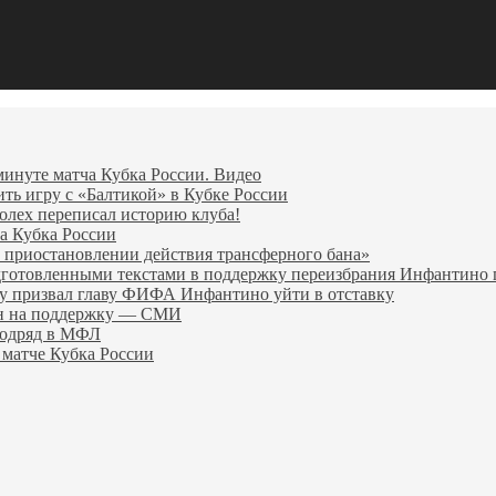
минуте матча Кубка России. Видео
ить игру с «Балтикой» в Кубке России
олех переписал историю клуба!
а Кубка России
 приостановлении действия трансферного бана»
дготовленными текстами в поддержку переизбрания Инфантин
гу призвал главу ФИФА Инфантино уйти в отставку
ен на поддержку — СМИ
подряд в МФЛ
 матче Кубка России