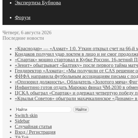
Экспертиза Бубнова
Форум
Четверг, 6 августа 2026
Последние новости
«Краснодар» — «Ахмат» 1:0. Уткин открыл счет на 66‑й 
Кондаков получил удар локтем в лицо и не смог продолж
«Спартак» мощно стартовал в Кубке России. 16-летний П
«Зенит» обыгрывает «Балтику» после первого тайма матч
Гендиректор «Ахмата»: «Мы получили от CAS решение о
ФИФА направила футбольным ассоциациям письма с по
«Опозорил должность». Обладатель «Золотого мяча» Фи
Инфантино готов отдать Марокко финал ЧМ‑2030 в обм
ЦСКА обыграл «Спартак» и одержал четвертую победу 
«Крылья Советов» обыграли махачкалинское «Динамо» в
Найти
Switch skin
Sidebar
Случайная статья
Вход / Регистрация
TikTok