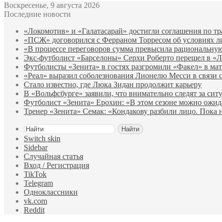
Воскресенье, 9 августа 2026
Последние новости
«Локомотив» и «Галатасарай» достигли соглашения по 
«ПСЖ» договорился с Ферраном Торресом об условиях 
«В процессе переговоров сумма превысила рациональну
Экс‑футболист «Барселоны» Серхи Роберто перешел в «
Футболисты «Зенита» в гостях разгромили «Факел» в ма
«Реал» выразил соболезнования Лионелю Месси в связи с
Стало известно, где Люка Зидан продолжит карьеру
В «Вольфсбурге» заявили, что внимательно следят за сит
Футболист «Зенита» Ерохин: «В этом сезоне можно ожидат
Тренер «Зенита» Семак: «Кондакову разбили лицо. Пока н
Найти
Switch skin
Sidebar
Случайная статья
Вход / Регистрация
TikTok
Telegram
Одноклассники
vk.com
Reddit