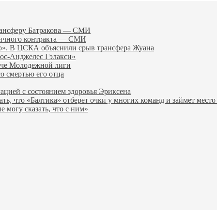
трансферу Батракова — СМИ
личного контракта — СМИ
ю». В ЦСКА объяснили срыв трансфера Жуана
Лос‑Анджелес Гэлакси»
тче Молодежной лиги
о смертью его отца
уацией с состоянием здоровья Эриксена
ь, что «Балтика» отберет очки у многих команд и займет место
е могу сказать, что с ним»